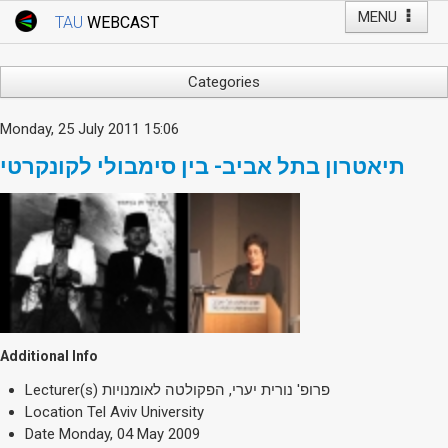
MENU
TAU
WEBCAST
Webcast Home
Youtube Channel
Webcast: Courses
Categories
Tel Aviv University
Arts
Monday, 25 July 2011 15:06
Events
Business & Management
תיאטרון בתל אביב- בין סימבולי לקונקרטי
Computers
Live Webcast
Education
TAU General Events
Faculty Events
Faculty of Law
Faculty Events
History
YouTube Channel
Humanities
Lecture Series
Additional Info
Live Webcast
Lecturer(s)
פרופ' נורית יערי, הפקולטה לאומנויות
Medicine & Life Sciences
Location
Tel Aviv University
Science
Date
Monday, 04 May 2009