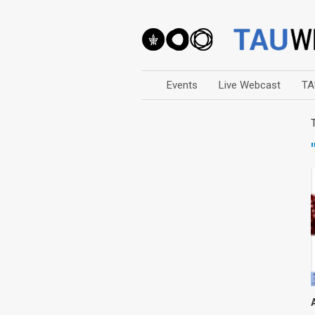
Events
Live Webcast
TA
Arts
Business & Management
Computers
Education
Faculty Events
Faculty of Law
History
Humanities
Lecture Series
Live Webcast