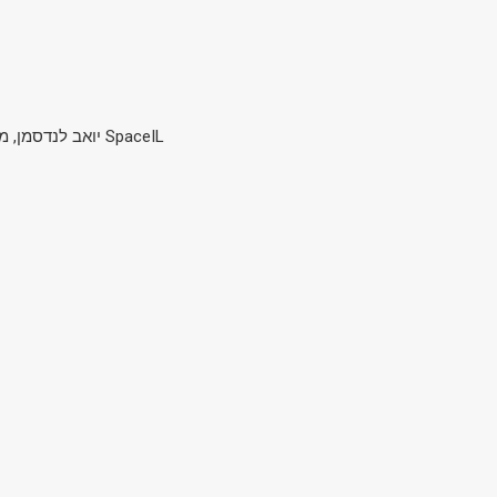
יואב לנדסמן, מהנדס חלל וגיאופיסיקאי, מהנדס המערכת הראשי, עמותת SpaceIL