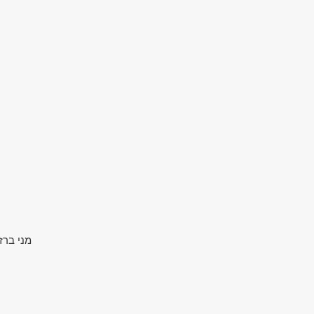
מני ברז