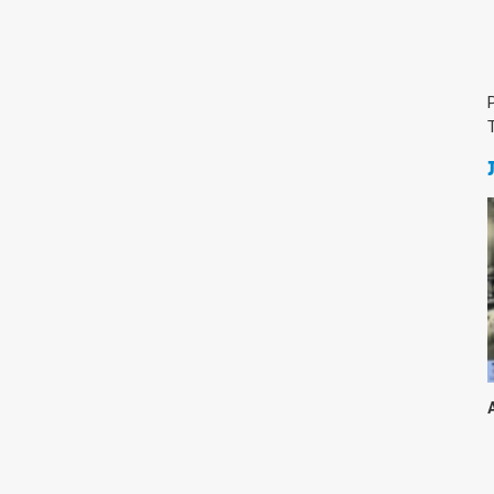
Medicine & Life Sciences
Science
Society & Politics
TAU General
SEARCH
Search
TAGS
cybersecurity
AI Week
Arabs
Cyber
Cyberweek
Warfare
Cyberweek 2016
Cyberweek 2018
2017
Cyberweek
2019
Dan David Prize
Discourse
Engineering
Education
humanities
INSS
law
MIT
MIT
Forum
Nano
nanotechnology
Peace
sectech
Security
Physics
Social Work
Yuval Ne'eman
Tel Aviv University
מרכז תמי שטינמץ למחקרי שלום
מרכז דיין