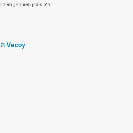
ד"ר אהרון האופטמן, חוקר בכ
האויב הבלתי נראה- הסכנה הויראלית וטכנולוגית Vecoy