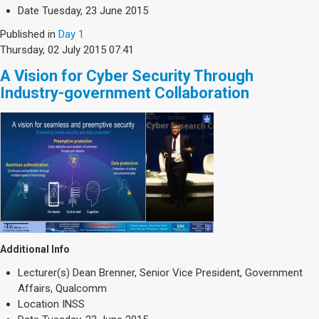
Society & Politics
Date
Tuesday, 23 June 2015
TAU General
Published in
Day 1
Thursday, 02 July 2015 07:41
SEARCH
Search
A Vision for Cyber Security Through
Industry-government Collaboration
Additional Info
Lecturer(s)
Dean Brenner, Senior Vice President, Government
Affairs, Qualcomm
Location
INSS