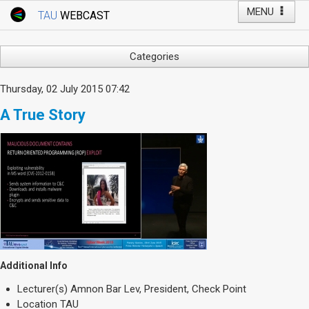
MENU
TAU
WEBCAST
Webcast Home
Youtube Channel
Webcast: Courses
Categories
Tel Aviv University
Arts
Thursday, 02 July 2015 07:42
Events
Business & Management
A True Story
Computers
Live Webcast
Education
TAU General Events
Faculty Events
Faculty of Law
Faculty Events
History
YouTube Channel
Humanities
Lecture Series
Live Webcast
Additional Info
Medicine & Life Sciences
Lecturer(s)
Amnon Bar Lev, President, Check Point
Science
Location
TAU