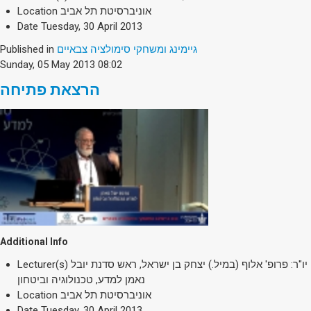
Society & Politics
Location
אוניברסיטת תל אביב
TAU General
Date
Tuesday, 30 April 2013
Published in
גיימינג ומשחקי סימולציה צבאיים
SEARCH
Sunday, 05 May 2013 08:02
Search
הרצאת פתיחה
Additional Info
Lecturer(s)
יו"ר: פרופ' אלוף (במיל.) יצחק בן ישראל, ראש סדנת יובל
נאמן למדע, טכנולוגיה וביטחון
Location
אוניברסיטת תל אביב
Date
Tuesday, 30 April 2013