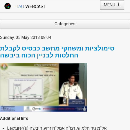
MENU
TAU
WEBCAST
Webcast Home
Youtube Channel
Webcast: Courses
Categories
Tel Aviv University
Arts
Sunday, 05 May 2013 08:04
Events
Business & Management
סימולציות ומשחקי מחשב כבסיס לקבלת
Computers
Live Webcast
החלטות לבניין הכוח ביבשה
Education
TAU General Events
Faculty Events
Faculty of Law
Faculty Events
History
YouTube Channel
Humanities
Lecture Series
Live Webcast
Medicine & Life Sciences
Additional Info
Science
Lecturer(s)
אל"מ ניר חלמיש, רמ"ח אמל"ח זרוע היבשה