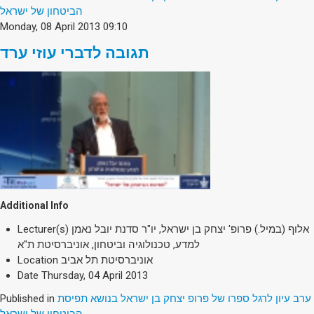
הביטחון של ישראל
Monday, 08 April 2013 09:10
תגובה לדברי עוזי ערד
Additional Info
Lecturer(s)
אלוף (במיל.) פרופ' יצחק בן ישראל, יו"ר סדנת יובל נאמן
למדע, טכנולוגיה וביטחון, אוניברסיטת ת"א
Location
אוניברסיטת תל אביב
Date
Thursday, 04 April 2013
Published in
ערב עיון לרגל ספרו של פרופ יצחק בן ישראל בנושא תפיסת
הביטחון של ישראל