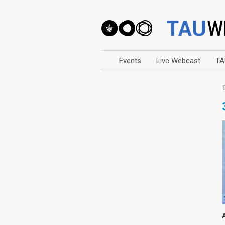
Events
Live Webcast
TA
Arts
Business & Management
Computers
Education
Faculty Events
Faculty of Law
History
Humanities
Lecture Series
Live Webcast