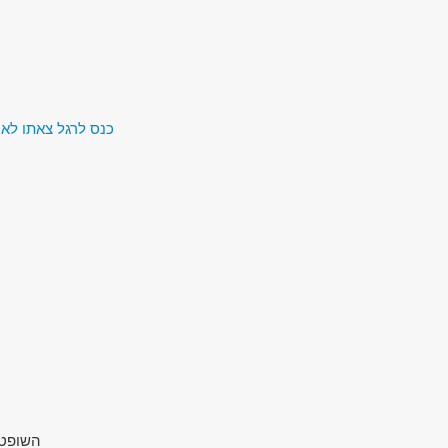
כנס לרגל צאתו לאו
השופט)