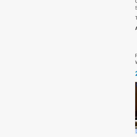
Medicine & Life Sciences
Science
Society & Politics
TAU General
SEARCH
Search
TAGS
cybersecurity
AI Week
Arabs
Cyber
Cyberweek
Warfare
Cyberweek 2016
Cyberweek 2018
2017
Cyberweek
2019
Dan David Prize
Discourse
Engineering
Education
humanities
INSS
law
MIT
MIT
Forum
Nano
nanotechnology
Peace
sectech
Security
Physics
Social Work
Yuval Ne'eman
Tel Aviv University
מרכז תמי שטינמץ למחקרי שלום
מרכז דיין