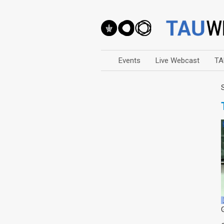
Events
Live Webcast
TA
Arts
Business & Management
Computers
Education
Faculty Events
Faculty of Law
History
Humanities
Lecture Series
Live Webcast