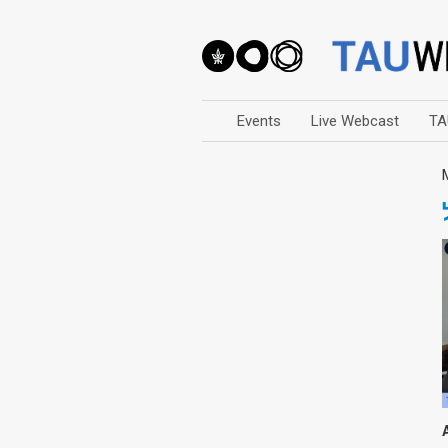
Events
Live Webcast
TA
Arts
Business & Management
Computers
Education
Faculty Events
Faculty of Law
History
Humanities
Lecture Series
Live Webcast