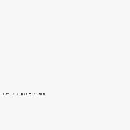
עו"ד מעין נייזנה, דוקטורנטית באוניברסיטת קנט TraffLab וחוקרת אורחת בפרוייקט