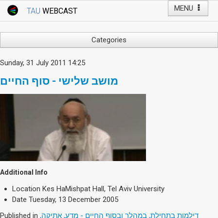
MENU
TAU
WEBCAST
Webcast Home
Youtube Channel
Webcast: Courses
Categories
Tel Aviv University
Arts
Sunday, 31 July 2011 14:25
Events
Business & Management
מושב שלישי - סוף החיים
Computers
Live Webcast
Education
TAU General Events
Faculty Events
Faculty of Law
Faculty Events
History
YouTube Channel
Humanities
Lecture Series
Additional Info
Live Webcast
Location
Kes HaMishpat Hall, Tel Aviv University
Medicine & Life Sciences
Date
Tuesday, 13 December 2005
Science
Published in
דילמות בתחילת, במהלך ובסוף החיים - מדע, אתיקה,