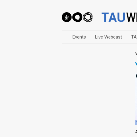
Events
Live Webcast
TA
Arts
Business & Management
Computers
Education
Faculty Events
Faculty of Law
History
Humanities
Lecture Series
Live Webcast