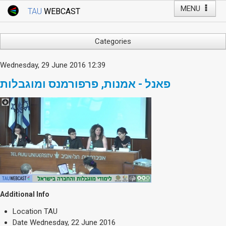
MENU
TAU
WEBCAST
Webcast Home
Youtube Channel
Webcast: Courses
Categories
Tel Aviv University
Arts
Wednesday, 29 June 2016 12:39
Events
Business & Management
פאנל - אמנות, פרפורמנס ומוגבלות
Computers
Live Webcast
Education
TAU General Events
Faculty Events
Faculty of Law
Faculty Events
History
YouTube Channel
Humanities
Lecture Series
Live Webcast
Additional Info
Medicine & Life Sciences
Location
TAU
Science
Date
Wednesday, 22 June 2016