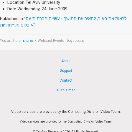
Society & Politics
Location
Tel Aviv University
TAU General
Date
Wednesday, 24 June 2009
Published in
"לראות את האור, להאיר את החושך - עשייה חברתית עם
SEARCH
אוכלוסיות ייחודיות"
Search
You are here:
ארועים
/
Webcast Events - boyscouts
About
Support
Contact
Disclaimer
Video services are provided by the Computing Division Video Team.
Video services are provided by the Computing Division Video Team.
© Tel Aviv University 2026, All Rights Reserved.