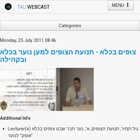
MENU
TAU
WEBCAST
Webcast Home
Youtube Channel
Webcast: Courses
Categories
Tel Aviv University
Arts
Monday, 25 July 2011 08:46
Events
Business & Management
צופים בכלא - תנועת הצופים למען נוער בכלא
Computers
Live Webcast
ובקהילה
Education
TAU General Events
Faculty Events
Faculty of Law
Faculty Events
History
YouTube Channel
Humanities
Lecture Series
Live Webcast
Additional Info
Medicine & Life Sciences
Lecturer(s)
גיל תמיר, תנועת הצופים, א', נער חבר שבט צופים בכלא
Science
"אופק" לנוער