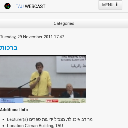
MENU
TAU
WEBCAST
Webcast Home
Youtube Channel
Webcast: Courses
Categories
Tel Aviv University
Arts
Tuesday, 29 November 2011 17:47
Events
Business & Management
ברכות
Computers
Live Webcast
Education
TAU General Events
Faculty Events
Faculty of Law
Faculty Events
History
YouTube Channel
Humanities
Lecture Series
Live Webcast
Additional Info
Medicine & Life Sciences
Lecturer(s)
מר דב איכנולד, מנכ"ל ידיעות ספרים
Science
Location
Gilman Building, TAU