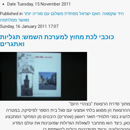
Society & Politics
Date
Tuesday, 15 November 2011
TAU General
Published in
היד שקפאה: האם ישראל מפחדת משלום עם סוריה יותר
מאשר ממלחמה
SEARCH
Sunday, 16 January 2011 17:07
Search
כוכבי לכת מחוץ למערכת השמש: תגליות
ואתגרים
מתוך סדרת הרצאות "בצהרי היום".
ההרצאות הן מפגש בלתי אמצעי עם סגל בית הספר לפיסיקה, במטרה
להציג בפני תלמידי תואר ראשון (ואחרים) היבטים מן המחקר המתבצע
כאן, כיצד הוא מתחבר לשאלות הגדולות שמענינות את עולם המדע
והטכנולוגיה, וכיצד סטודנטים יכולים להשתתף בו.