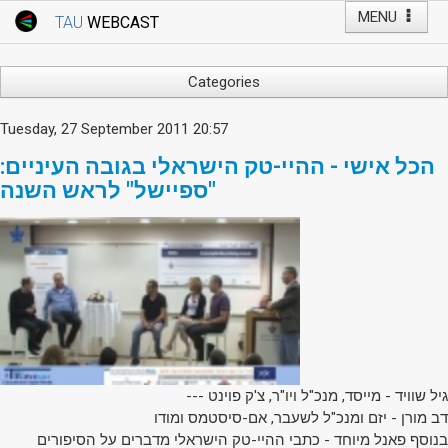
MENU
TAU
WEBCAST
Webcast Home
Youtube Channel
Webcast: Courses
Categories
Tel Aviv University
Arts
Tuesday, 27 September 2011 20:57
Events
Business & Management
הכל אישי - ההיי-טק הישראלי בגובה העיניים:
Computers
Live Webcast
"ספיישל" לראש השנה
Education
TAU General Events
Faculty Events
Faculty of Law
Faculty Events
History
YouTube Channel
Humanities
Lecture Series
Live Webcast
Medicine & Life Sciences
--- גיל שוויד - מייסד, מנכ"ל ויו"ר, צ'ק פוינט
דב מורן - יזם ומנכ"ל לשעבר, אם-סיסטמס ומודו
Science
בנוסף פאנל מיוחד - כתבי ההיי-טק הישראלי מדברים על הסיפורים