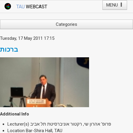
MENU
TAU
WEBCAST
Webcast Home
Youtube Channel
Webcast: Courses
Categories
Tel Aviv University
Arts
Tuesday, 17 May 2011 17:15
Events
Business & Management
ברכות
Computers
Live Webcast
Education
TAU General Events
Faculty Events
Faculty of Law
Faculty Events
History
YouTube Channel
Humanities
Lecture Series
Live Webcast
Additional Info
Medicine & Life Sciences
Lecturer(s)
פרופ' אהרון שי, רקטור אוניברסיטת תל אביב
Science
Location
Bar-Shira Hall, TAU