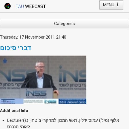
MENU
TAU
WEBCAST
Webcast Home
Youtube Channel
Webcast: Courses
Categories
Tel Aviv University
Arts
Thursday, 17 November 2011 21:40
Events
Business & Management
דברי סיכום
Computers
Live Webcast
Education
TAU General Events
Faculty Events
Faculty of Law
Faculty Events
History
YouTube Channel
Humanities
Lecture Series
Live Webcast
Additional Info
Medicine & Life Sciences
Lecturer(s)
אלוף (מיל.) עמוס ידלין, ראש המכון למחקרי ביטחון
Science
לאומי הנכנס