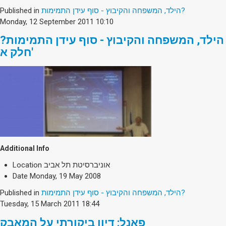
Society & Politics
Published in
הילד, המשפחה והקיבוץ - סוף עידן התמימות?
TAU General
Monday, 12 September 2011 10:10
SEARCH
הילד, המשפחה והקיבוץ - סוף עידן התמימות?
Search
חלק א'
Additional Info
Location
אוניברסיטת תל אביב
Date
Monday, 19 May 2008
Published in
הילד, המשפחה והקיבוץ - סוף עידן התמימות?
Tuesday, 15 March 2011 18:44
פאנל: דיון ביקורתי על המאבק