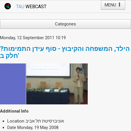
MENU
TAU
WEBCAST
Webcast Home
Youtube Channel
Webcast: Courses
Categories
Tel Aviv University
Arts
Monday, 12 September 2011 10:19
Events
Business & Management
הילד, המשפחה והקיבוץ - סוף עידן התמימות?
Computers
Live Webcast
חלק ב'
Education
TAU General Events
Faculty Events
Faculty of Law
Faculty Events
History
YouTube Channel
Humanities
Lecture Series
Live Webcast
Additional Info
Medicine & Life Sciences
Location
אוניברסיטת תל אביב
Science
Date
Monday, 19 May 2008