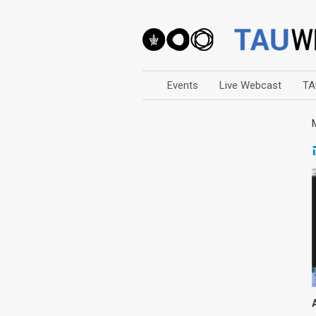
Events
Live Webcast
TA
Arts
Business & Management
Computers
Education
Faculty Events
Faculty of Law
History
Humanities
Lecture Series
Live Webcast