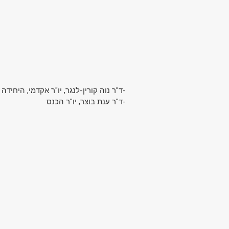
ד"ר נוה קורין-לנגר, יו"ר אקדמי, היחידה
-ד"ר ענת בוצר, יו"ר הכנס