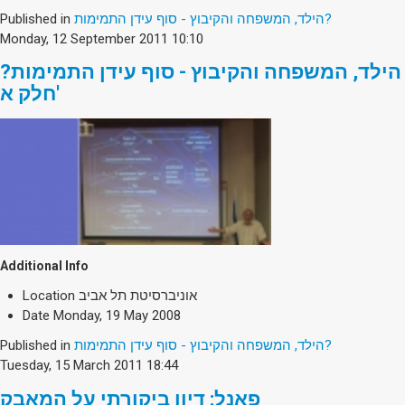
Society & Politics
Published in
הילד, המשפחה והקיבוץ - סוף עידן התמימות?
TAU General
Monday, 12 September 2011 10:10
SEARCH
הילד, המשפחה והקיבוץ - סוף עידן התמימות?
Search
חלק א'
Additional Info
Location
אוניברסיטת תל אביב
Date
Monday, 19 May 2008
Published in
הילד, המשפחה והקיבוץ - סוף עידן התמימות?
Tuesday, 15 March 2011 18:44
פאנל: דיון ביקורתי על המאבק