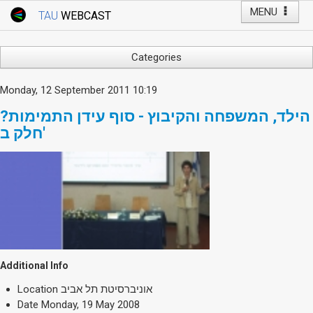
MENU
TAU
WEBCAST
Webcast Home
Youtube Channel
Webcast: Courses
Categories
Tel Aviv University
Arts
Monday, 12 September 2011 10:19
Events
Business & Management
הילד, המשפחה והקיבוץ - סוף עידן התמימות?
Computers
Live Webcast
חלק ב'
Education
TAU General Events
Faculty Events
Faculty of Law
Faculty Events
History
YouTube Channel
Humanities
Lecture Series
Live Webcast
Additional Info
Medicine & Life Sciences
Location
אוניברסיטת תל אביב
Science
Date
Monday, 19 May 2008