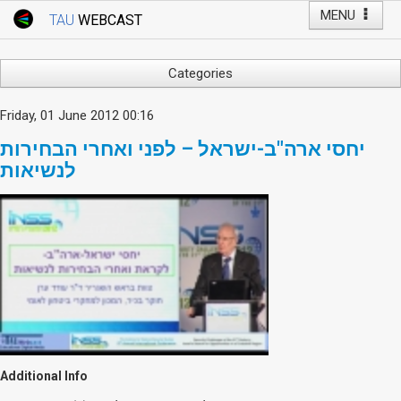
MENU
TAU
WEBCAST
Webcast Home
Youtube Channel
Webcast: Courses
Categories
Tel Aviv University
Arts
Friday, 01 June 2012 00:16
Events
Business & Management
יחסי ארה"ב-ישראל – לפני ואחרי הבחירות
Computers
Live Webcast
לנשיאות
Education
TAU General Events
Faculty Events
Faculty of Law
Faculty Events
History
YouTube Channel
Humanities
Lecture Series
Live Webcast
Medicine & Life Sciences
Additional Info
Science