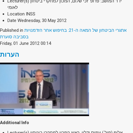
Lecturer(s)
יו"ר המושב: פרופ' זכי שלום, המכון למחקרי ביטחון
לאומי
Location
INSS
Date
Wednesday, 30 May 2012
Published in
אתגרי הביטחון של המאה ה-21: בחיפוש אחר הזדמנויות
בסביבה סוערת
Friday, 01 June 2012 00:14
הערות
Additional Info
Lecturer(s)
אלוף (מיל.) עמוס ידלין, ראש המכון למחקרי ביטחון