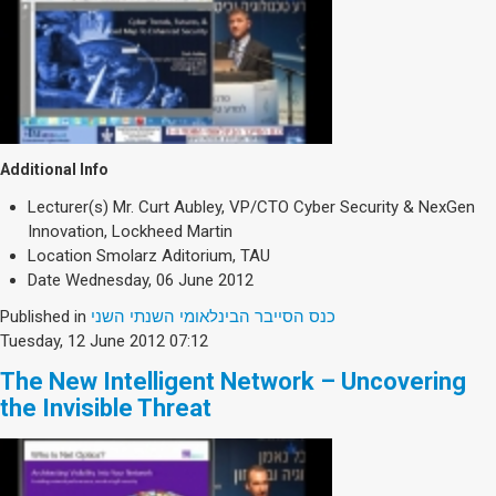
Additional Info
Lecturer(s)
Mr. Curt Aubley, VP/CTO Cyber Security & NexGen
Innovation, Lockheed Martin
Location
Smolarz Aditorium, TAU
Date
Wednesday, 06 June 2012
Published in
כנס הסייבר הבינלאומי השנתי השני
Tuesday, 12 June 2012 07:12
The New Intelligent Network – Uncovering
the Invisible Threat