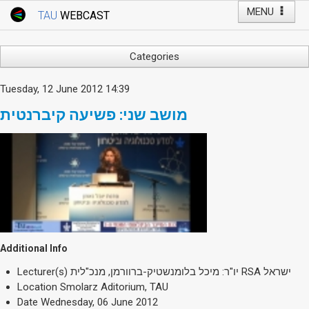
MENU
TAU
WEBCAST
Webcast Home
Youtube Channel
Webcast: Courses
Categories
Tel Aviv University
Arts
Tuesday, 12 June 2012 14:39
Events
Business & Management
מושב שני: פשיעה קיברנטית
Computers
Live Webcast
Education
TAU General Events
Faculty Events
Faculty of Law
Faculty Events
History
YouTube Channel
Humanities
Lecture Series
Additional Info
Live Webcast
Medicine & Life Sciences
Lecturer(s)
יו"ר: מיכל בלומנשטיק-ברוורמן, מנכ"לית RSA ישראל
Location
Smolarz Aditorium, TAU
Science
Date
Wednesday, 06 June 2012