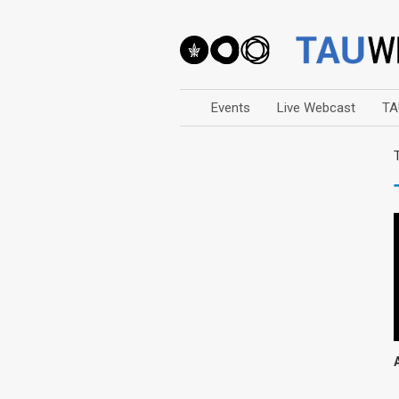
Events
Live Webcast
TA
Arts
Business & Management
Computers
Education
Faculty Events
Faculty of Law
History
Humanities
Lecture Series
Live Webcast