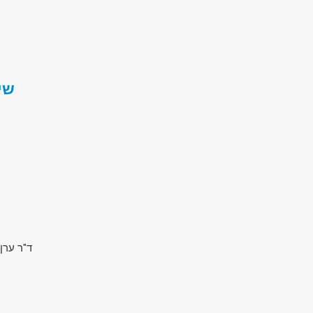
שי
ד"ר ערן