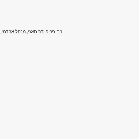
יו"ר: פרופ' דב תאני, מנהל אקדמי