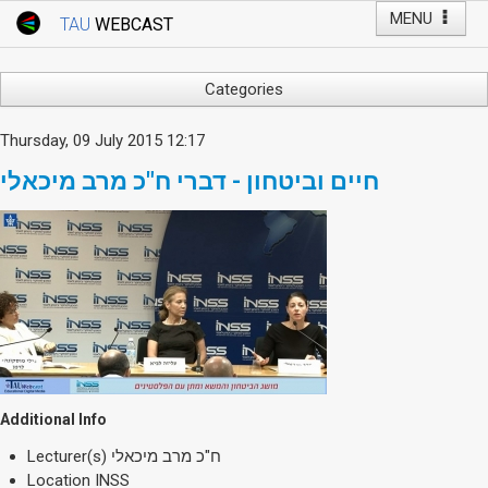
MENU
TAU
WEBCAST
Webcast Home
Youtube Channel
Webcast: Courses
Categories
Tel Aviv University
Arts
Thursday, 09 July 2015 12:17
Events
Business & Management
חיים וביטחון - דברי ח"כ מרב מיכאלי
Computers
Live Webcast
Education
TAU General Events
Faculty Events
Faculty of Law
Faculty Events
History
YouTube Channel
Humanities
Lecture Series
Live Webcast
Additional Info
Medicine & Life Sciences
Lecturer(s)
ח"כ מרב מיכאלי
Science
Location
INSS