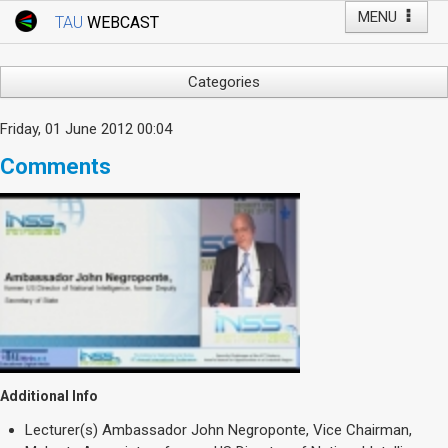
MENU
TAU
WEBCAST
Webcast Home
Youtube Channel
Webcast: Courses
Categories
Tel Aviv University
Arts
Friday, 01 June 2012 00:04
Events
Business & Management
Comments
Computers
Live Webcast
Education
TAU General Events
Faculty Events
Faculty of Law
Faculty Events
History
YouTube Channel
Humanities
Lecture Series
Live Webcast
Medicine & Life Sciences
Additional Info
Science
Lecturer(s)
Ambassador John Negroponte, Vice Chairman,