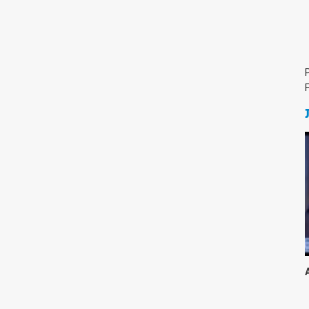
Medicine & Life Sciences
Science
Society & Politics
TAU General
SEARCH
Search
TAGS
cybersecurity
AI Week
Arabs
Cyber
Cyberweek
Warfare
Cyberweek 2016
Cyberweek 2018
2017
Cyberweek
2019
Dan David Prize
Discourse
Engineering
Education
humanities
INSS
law
MIT
MIT
Forum
Nano
nanotechnology
Peace
sectech
Security
Physics
Social Work
Yuval Ne'eman
Tel Aviv University
מרכז תמי שטינמץ למחקרי שלום
מרכז דיין