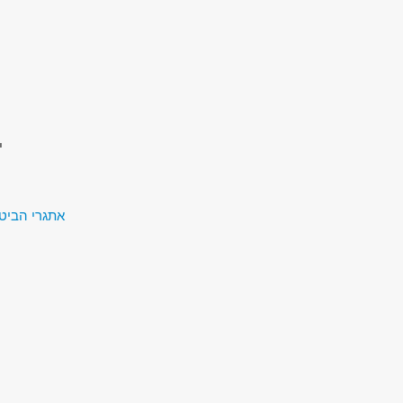
י
אתגרי הביטחון של המאה ה-1