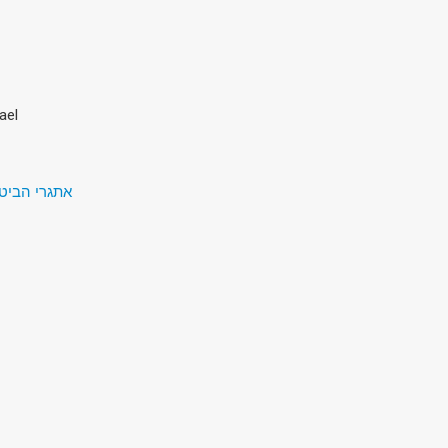
ael
אתגרי הביטחון של המאה ה-1