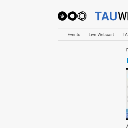
Events
Live Webcast
TA
Arts
Business & Management
Computers
Education
Faculty Events
Faculty of Law
History
Humanities
Lecture Series
Live Webcast