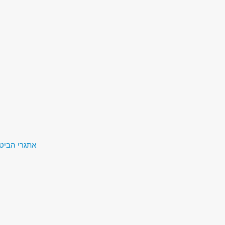
אתגרי הביטחון של המאה ה-1