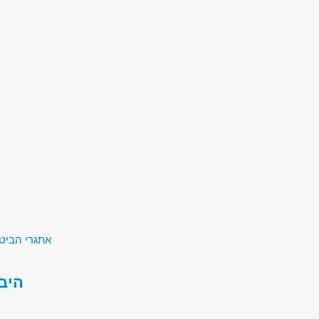
אתגרי הביטחון של המאה ה-1
היבט