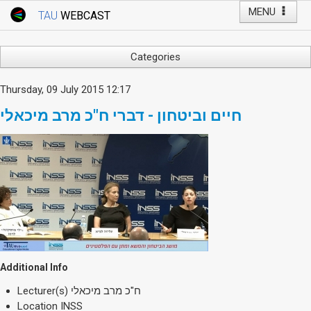
MENU
TAU
WEBCAST
Webcast Home
Youtube Channel
Webcast: Courses
Categories
Tel Aviv University
Arts
Thursday, 09 July 2015 12:17
Events
Business & Management
חיים וביטחון - דברי ח"כ מרב מיכאלי
Computers
Live Webcast
Education
TAU General Events
Faculty Events
Faculty of Law
Faculty Events
History
YouTube Channel
Humanities
Lecture Series
Live Webcast
Additional Info
Medicine & Life Sciences
Lecturer(s)
ח"כ מרב מיכאלי
Science
Location
INSS