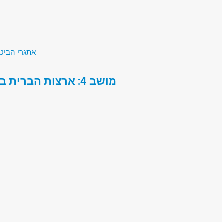
אתגרי הביטחון של המאה ה-1
מושב 4: ארצות הברית במזרח התיכון - לקראת ואחרי הבחירות לנשיאות