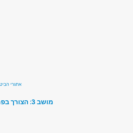
אתגרי הביטחון של המאה ה-1
מושב 3: הצורך בפרדיגמות חדשות לקידום השלום עם הפלסטינים