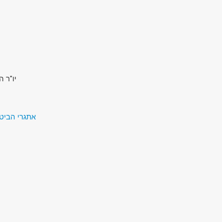
יו"ר ה
אתגרי הביטחון של המאה ה-1