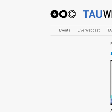
Events
Live Webcast
TA
Arts
Business & Management
Computers
Education
Faculty Events
Faculty of Law
History
Humanities
Lecture Series
Live Webcast