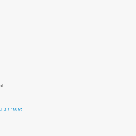
al
אתגרי הביטחון של המאה ה-1