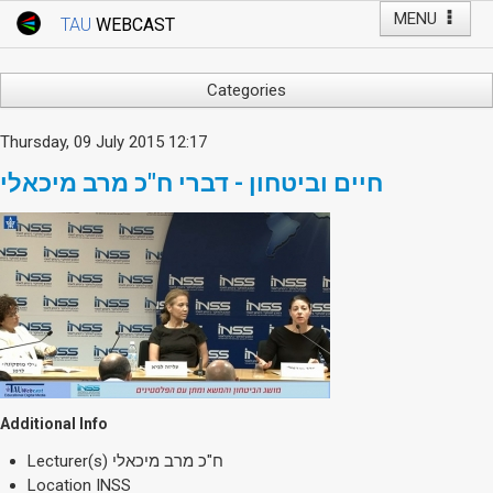
MENU
TAU
WEBCAST
Webcast Home
Youtube Channel
Webcast: Courses
Categories
Tel Aviv University
Arts
Thursday, 09 July 2015 12:17
Events
Business & Management
חיים וביטחון - דברי ח"כ מרב מיכאלי
Computers
Live Webcast
Education
TAU General Events
Faculty Events
Faculty of Law
Faculty Events
History
YouTube Channel
Humanities
Lecture Series
Live Webcast
Additional Info
Medicine & Life Sciences
Lecturer(s)
ח"כ מרב מיכאלי
Science
Location
INSS