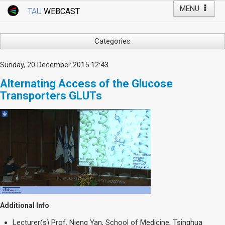
MENU
TAU
WEBCAST
Webcast Home
Youtube Channel
Webcast: Courses
Categories
Tel Aviv University
Arts
Sunday, 20 December 2015 12:43
Events
Business & Management
Alternating Access of the Glucose
Computers
Live Webcast
Transporters GLUTs
Education
TAU General Events
Faculty Events
Faculty of Law
Faculty Events
History
YouTube Channel
Humanities
Lecture Series
Live Webcast
Medicine & Life Sciences
Additional Info
Science
Lecturer(s)
Prof. Nieng Yan, School of Medicine, Tsinghua