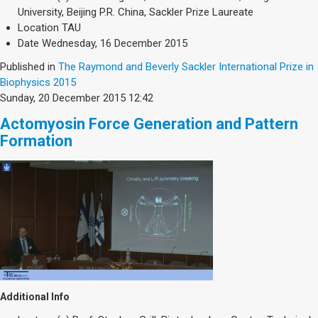
Society & Politics
University, Beijing P.R. China, Sackler Prize Laureate
TAU General
Location
TAU
Date
Wednesday, 16 December 2015
SEARCH
Search
Published in
The Raymond and Beverly Sackler International Prize in
Biophysics 2015
Sunday, 20 December 2015 12:42
Actomyosin Force Generation and Pattern
Formation
Additional Info