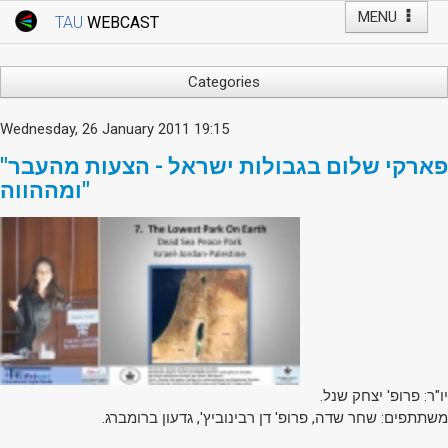
MENU
TAU
WEBCAST
Webcast Home
Youtube Channel
Webcast: Courses
Categories
Tel Aviv University
Arts
Wednesday, 26 January 2011 19:15
Events
Business & Management
"פארקי שלום בגבולות ישראל - הצעות מהעבר
Computers
Live Webcast
ומההווה"
Education
TAU General Events
Faculty Events
Faculty of Law
Faculty Events
History
YouTube Channel
Humanities
Lecture Series
Live Webcast
Medicine & Life Sciences
יו"ר: פרופ' יצחק שנל.
משתתפים: שחר שדה, פרופ' דן רבינוביץ', גדעון ברומברג.
Science