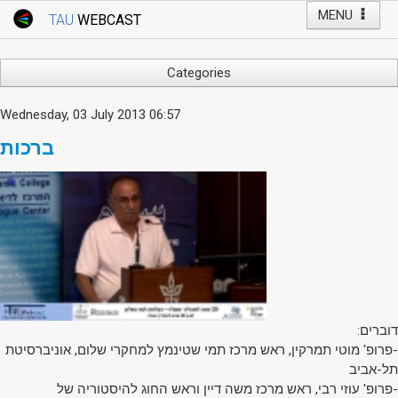
MENU
TAU
WEBCAST
Webcast Home
Youtube Channel
Webcast: Courses
Categories
Tel Aviv University
Arts
Wednesday, 03 July 2013 06:57
Events
Business & Management
ברכות
Computers
Live Webcast
Education
TAU General Events
Faculty Events
Faculty of Law
Faculty Events
History
YouTube Channel
Humanities
Lecture Series
Live Webcast
דוברים:
Medicine & Life Sciences
-פרופ' מוטי תמרקין, ראש מרכז תמי שטינמץ למחקרי שלום, אוניברסיטת
תל-אביב
Science
-פרופ' עוזי רבי, ראש מרכז משה דיין וראש החוג להיסטוריה של