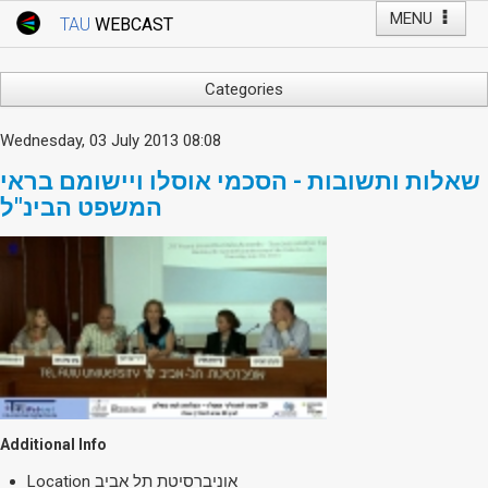
MENU
TAU
WEBCAST
Webcast Home
Youtube Channel
Webcast: Courses
Categories
Tel Aviv University
Arts
Wednesday, 03 July 2013 08:08
Events
Business & Management
שאלות ותשובות - הסכמי אוסלו ויישומם בראי
Computers
Live Webcast
המשפט הבינ"ל
Education
TAU General Events
Faculty Events
Faculty of Law
Faculty Events
History
YouTube Channel
Humanities
Lecture Series
Live Webcast
Medicine & Life Sciences
Additional Info
Science
אוניברסיטת תל אביב
Location