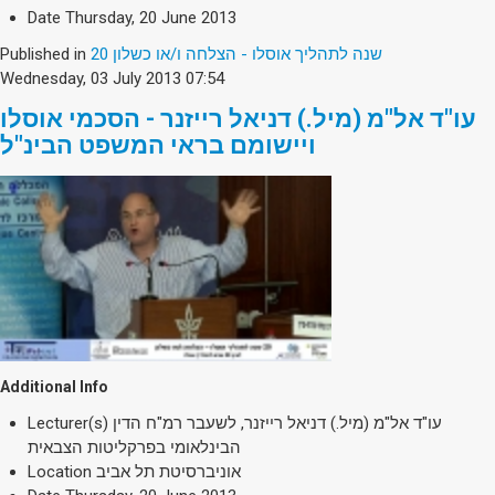
Society & Politics
Date
Thursday, 20 June 2013
TAU General
20 שנה לתהליך אוסלו - הצלחה ו/או כשלון
Published in
Wednesday, 03 July 2013 07:54
SEARCH
Search
עו"ד אל"מ (מיל.) דניאל רייזנר - הסכמי אוסלו
ויישומם בראי המשפט הבינ"ל
Additional Info
עו"ד אל"מ (מיל.) דניאל רייזנר, לשעבר רמ"ח הדין
Lecturer(s)
הבינלאומי בפרקליטות הצבאית
אוניברסיטת תל אביב
Location