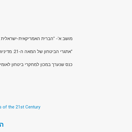
מושב א'- "הברית האמריקאית-ישראל".
"אתגרי הביטחון של המאה ה-21: מדיניות ארצות הברית וישראל במזרח התיכון בנסיבות פוליטיות משתנות".
כנס שנערך במכון למחקרי ביטחון לאומי.
s of the 21st Century
הר