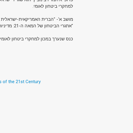
למחקרי ביטחון לאומי.
מושב א'- "הברית האמריקאית-ישראל".
"אתגרי הביטחון של המאה ה-21: מדיניות ארצות הברית וישראל במזרח התיכון בנסיבות פוליטיות משתנות".
כנס שנערך במכון למחקרי ביטחון לאומי.
s of the 21st Century