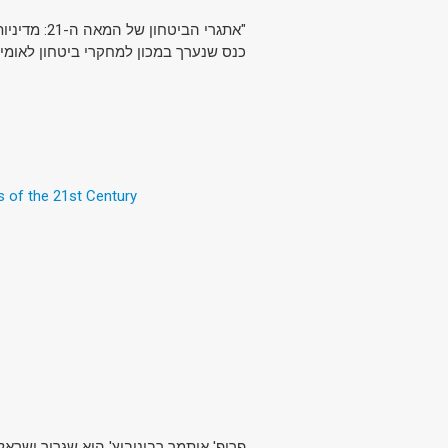
"אתגרי הביטחון של המאה ה-21: מדיניות ארצות הברית וישראל במזרח התיכון בנסיבות פוליטיות משתנות".
כנס שנערך במכון למחקרי ביטחון לאומי.
s of the 21st Century
פרופ' איתמר רבינוביץ' הוא שגריר ישרא