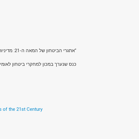
"אתגרי הביטחון של המאה ה-21: מדיניות ארצות הברית וישראל במזרח התיכון בנסיבות פוליטיות משתנות".
כנס שנערך במכון למחקרי ביטחון לאומי.
s of the 21st Century