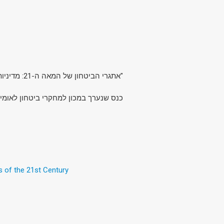
"אתגרי הביטחון של המאה ה-21: מדיניות ארצות הברית וישראל במזרח התיכון בנסיבות פוליטיות משתנות".
כנס שנערך במכון למחקרי ביטחון לאומי.
s of the 21st Century