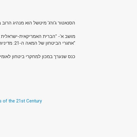
הסנאטור ג'ורג' מיטשל הוא מנהיג הרו.
מושב א'- "הברית האמריקאית-ישראל".
"אתגרי הביטחון של המאה ה-21: מדיניות ארצות הברית וישראל במזרח התיכון בנסיבות פוליטיות משתנות".
כנס שנערך במכון למחקרי ביטחון לאומי.
s of the 21st Century