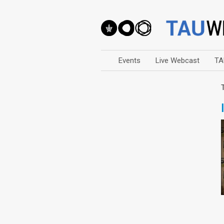
Events
Live Webcast
TA
Arts
Business & Management
Computers
Education
Faculty Events
Faculty of Law
History
Humanities
Lecture Series
Live Webcast