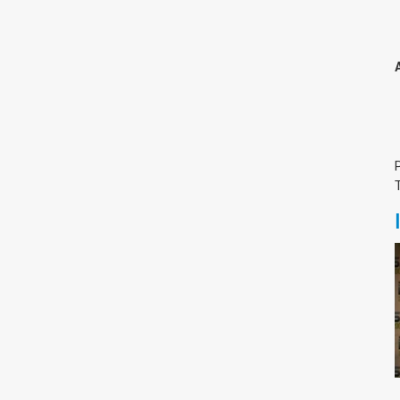
Medicine & Life Sciences
Science
Society & Politics
TAU General
SEARCH
Search
TAGS
cybersecurity
AI Week
Arabs
Cyber
Cyberweek
Warfare
Cyberweek 2016
Cyberweek 2018
2017
Cyberweek
2019
Dan David Prize
Discourse
Engineering
Education
humanities
INSS
law
MIT
MIT
Forum
Nano
nanotechnology
Peace
sectech
Security
Physics
Social Work
Yuval Ne'eman
Tel Aviv University
מרכז תמי שטינמץ למחקרי שלום
מרכז דיין