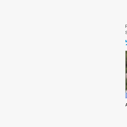
Medicine & Life Sciences
Science
Society & Politics
TAU General
SEARCH
Search
TAGS
cybersecurity
AI Week
Arabs
Cyber
Cyberweek
Warfare
Cyberweek 2016
Cyberweek 2018
2017
Cyberweek
2019
Dan David Prize
Discourse
Engineering
Education
humanities
INSS
law
MIT
MIT
Forum
Nano
nanotechnology
Peace
sectech
Security
Physics
Social Work
Yuval Ne'eman
Tel Aviv University
מרכז תמי שטינמץ למחקרי שלום
מרכז דיין