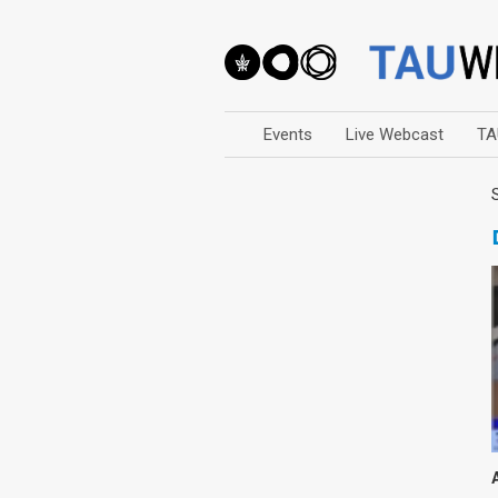
Events
Live Webcast
TA
Arts
Business & Management
Computers
Education
Faculty Events
Faculty of Law
History
Humanities
Lecture Series
Live Webcast