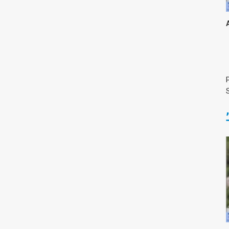
העקב שכופף את כנף ה"נשר". "שיאן עולמי" שהפיל 12 מטוסי מיג 21,