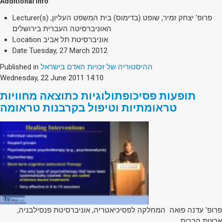
Additional Info
פרופ' יצחק זמיר, שופט (בדימוס) בית המשפט העליון,
Lecturer(s)
האוניברסיטה העברית בירושלים
אוניברסיטת תל אביב
Location
Date
Tuesday, 27 March 2012
ההיסטוריה של זכויות האדם בישראל
Published in
Wednesday, 22 June 2011 14:10
תופעות פסיכופתולוגיות כתוצאה מחוויות
טראומתיות וטיפול בקרבנות טראומה
פרופ' עדנה פואה המחלקה לפסיכיאטריה, אוניברסיטת פנסילבניה,
ארצות הברית