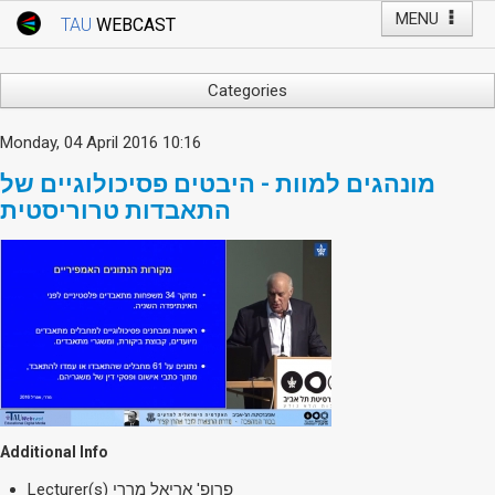
MENU
TAU
WEBCAST
Webcast Home
Youtube Channel
Webcast: Courses
Categories
Tel Aviv University
Arts
Monday, 04 April 2016 10:16
Events
Business & Management
מונהגים למוות - היבטים פסיכולוגיים של
Computers
Live Webcast
התאבדות טרוריסטית
Education
TAU General Events
Faculty Events
Faculty of Law
Faculty Events
History
YouTube Channel
Humanities
Lecture Series
Live Webcast
Medicine & Life Sciences
Additional Info
Science
פרופ' אריאל מררי
Lecturer(s)