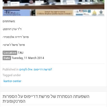
משתתפים:
-ד"ר עירן דורפמן
-פרופ' דידיה אלכסנדר
-פרופ' מישל ז'ארטי
Location
TAU
Date
Tuesday, 11 March 2014
Published in
פרשת דרייפוס: אילו לקחים?
Tagged under
kantor center
השפעתה הנסתרת של פרשת דרייפוס על הספרות
הפרנקופונית