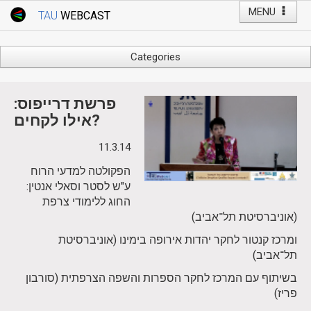
MENU
TAU
WEBCAST
Webcast Home
Youtube Channel
Webcast: Courses
Categories
Tel Aviv University
Arts
Events
Business & Management
פרשת דרייפוס:
Computers
אילו לקחים?
Live Webcast
Education
11.3.14
TAU General Events
Faculty Events
הפקולטה למדעי הרוח
Faculty of Law
Faculty Events
ע"ש לסטר וסאלי אנטין:
History
החוג ללימודי צרפת
YouTube Channel
Humanities
(אוניברסיטת תל־אביב)
Lecture Series
ומרכז קנטור לחקר יהדות אירופה בימינו (אוניברסיטת
Live Webcast
תל־אביב)
Medicine & Life Sciences
בשיתוף עם המרכז לחקר הספרות והשפה הצרפתית (סורבון
Science
פריז)