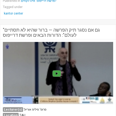
Published in
פרשת דרייפוס: אילו לקחים?
Tagged under
kantor center
"גם אם נסגר תיק הפרשה — ברור שהיא לא תסתיים
לעולם": הדורות הבאים ופרשת דרייפוס
Lecturer(s)
פרופ' פיליפ אוריול
Location
TAU