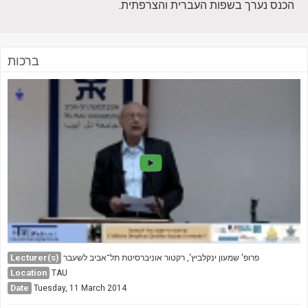
Society & Politics
הכנס נערך בשפות העברית והצרפתית.
TAU General
SEARCH
ברכות
Search
Lecturer(s)
פרופ' שמעון ינקלביץ', רקטור אוניברסיטת תל־אביב לשעבר
Location
TAU
Date
Tuesday, 11 March 2014