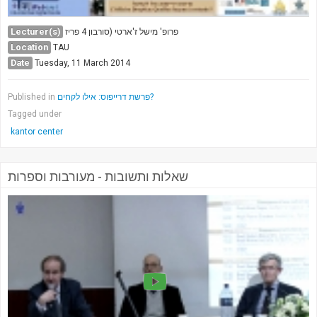
Lecturer(s)
פרופ' מישל ז'ארטי (סורבון 4 פריז
Location
TAU
Date
Tuesday, 11 March 2014
Published in
פרשת דרייפוס: אילו לקחים?
Tagged under
kantor center
שאלות ותשובות - מעורבות וספרות