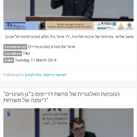
מושב שלישי: צמיחתה של תרבות פוליטית, יו"ר פרופ' בילי מלמן (אוניברסיטת תל־אביב)
Lecturer(s)
פרופ' אלן פאז'ס (סורבון פריז 3)
Location
TAU
Date
Tuesday, 11 March 2014
Published in
פרשת דרייפוס: אילו לקחים?
הנוכחות האלגורית של פרשת דרייפוס ב"גן העינויים"
ו"יומנה של משרתת"