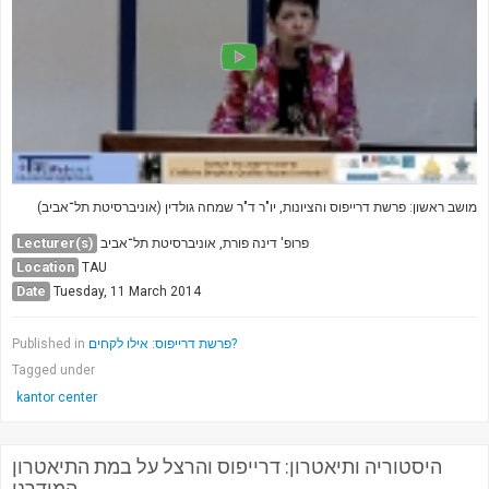
מושב ראשון: פרשת דרייפוס והציונות, יו"ר ד"ר שמחה גולדין (אוניברסיטת תל־אביב)
Lecturer(s)
פרופ' דינה פורת, אוניברסיטת תל־אביב
Location
TAU
Date
Tuesday, 11 March 2014
Published in
פרשת דרייפוס: אילו לקחים?
Tagged under
kantor center
היסטוריה ותיאטרון: דרייפוס והרצל על במת התיאטרון
המודרני