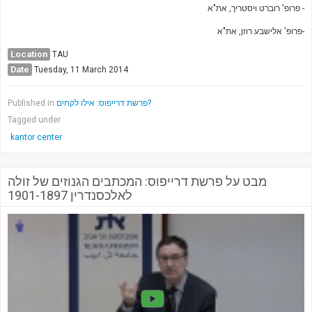
- פרופ' רוברט ויסטריך, את"א
-פרופ' אלישבע רוזן, את"א
Location
TAU
Date
Tuesday, 11 March 2014
Published in
פרשת דרייפוס: אילו לקחים?
Tagged under
kantor center
מבט על פרשת דרייפוס: המכתבים הגנוזים של זולה
לאלכסנדרין 1901-1897