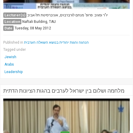
Lecturer(s)
יו"ר ומגיב: פרופ' מנחם לורברבוים, אוניברסיטת תל-אביב
Location
Naftali Building, TAU
Date
Tuesday, 08 May 2012
Published in
הנהגה והגות יהודית בנושא השאלה הערבית
Tagged under
Jewish
Arabs
Leadership
מלחמה ושלום בין ישראל לערבים בהגות הציונות הדתית