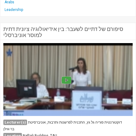
Arabs
Leadership
סיפורם של דתיים לשעבר: בין אידיאולוגיה ציונית דתית
למוסר אוניברסלי
Lecturer(s)
דוקטורנטית פוריה גל גץ, התכנית לפרשנות ותרבות, אוניברסיטת
בר-אילן
Location
Naftali Building, TAU