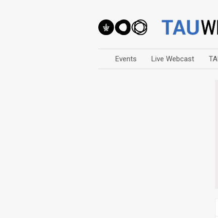
Events
Live Webcast
TA
Arts
Business & Management
Computers
Education
Faculty Events
Faculty of Law
History
Humanities
Lecture Series
Live Webcast