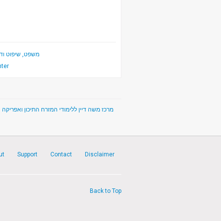
משפט, שיפוט ודמ
ter
The Moshe Dayan Center for Middle Eastern and African Studies - מרכז משה דיין ללימודי המזרח התיכון ואפריקה
ut
Support
Contact
Disclaimer
Back to Top