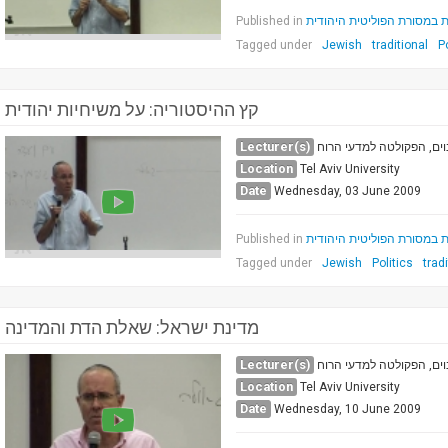
Published in
ת במסורת הפוליטית היהודית
Tagged under
Jewish
traditional
P
קץ ההיסטוריה: על משיחיות יהודית
Lecturer(s)
וים, הפקולטה למדעי הרוח
Location
Tel Aviv University
Date
Wednesday, 03 June 2009
Published in
ת במסורת הפוליטית היהודית
Tagged under
Jewish
Politics
trad
מדינת ישראל: שאלת הדת והמדינה
Lecturer(s)
וים, הפקולטה למדעי הרוח
Location
Tel Aviv University
Date
Wednesday, 10 June 2009