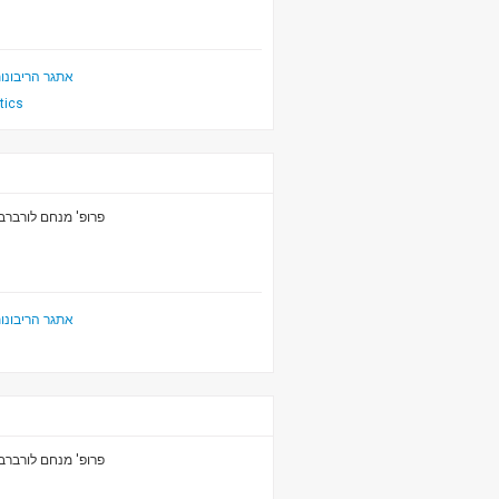
אתגר הריבונו
itics
פרופ' מנחם לורברב
אתגר הריבונו
פרופ' מנחם לורברב