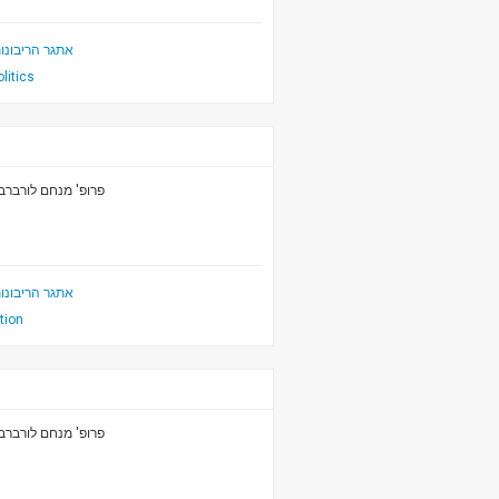
אתגר הריבונו
olitics
פרופ' מנחם לורברב
אתגר הריבונו
ition
פרופ' מנחם לורברב