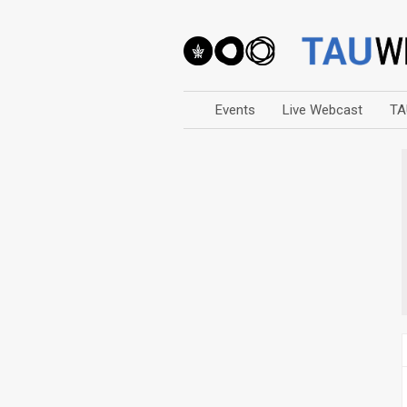
Events
Live Webcast
TA
Arts
Business & Management
Computers
Education
Faculty Events
Faculty of Law
History
Humanities
Lecture Series
Live Webcast