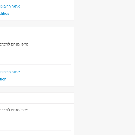
אתגר הריבונו
olitics
פרופ' מנחם לורברב
אתגר הריבונו
ition
פרופ' מנחם לורברב