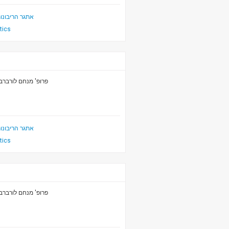
אתגר הריבונו
itics
פרופ' מנחם לורברב
אתגר הריבונו
itics
פרופ' מנחם לורברב