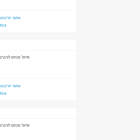
אתגר הריבונו
itics
פרופ' מנחם לורברב
אתגר הריבונו
itics
פרופ' מנחם לורברב