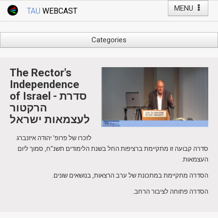
MENU
TAU
WEBCAST
Webcast Home
Youtube Channel
Webcast: Courses
Categories
Tel Aviv University
Arts
Events
Business & Management
The Rector's
Computers
Independence
Live Webcast
of Israel - סדרת
Education
TAU General Events
הרקטור
Faculty Events
לעצמאות ישראל
Faculty of Law
Faculty Events
History
לזכרו של פרופ' יהודה איזנברג
YouTube Channel
סדרה קבועה זו מתקיימת ברציפות החל בשנת הלימודים תשנ"ח, סמוך ליום
Humanities
העצמאות.
Lecture Series
הסדרה מתקיימת במתכונת של ערב הרצאות, בנושאים שונים.
Live Webcast
Medicine & Life Sciences
הסדרה פתוחה לציבור הרחב.
Science