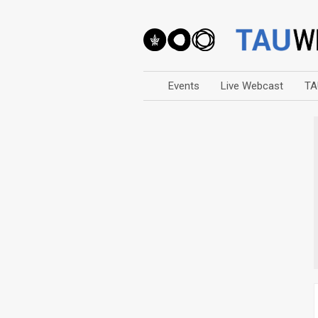
Events
Live Webcast
TA
Arts
Business & Management
Computers
Education
Faculty Events
Faculty of Law
History
Humanities
Lecture Series
Live Webcast