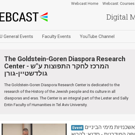
Webcast Home
Webcast: Courses
Digital 
U General Events
Faculty Events
YouTube Channel
The Goldstein-Goren Diaspora Research
Center - המרכז לחקר התפוצות ע"ש
גולדשטיין-גורן
The Goldstein-Goren Diaspora Research Center is dedicated to the
research of the History of the Jewish people and its culture in all
diasporas and eras. The Center is an integral part of the Lester and Sally
Entin Faculty of Humanities in Tel Aviv University.
שכנזיות מימי הביניים
Event
ה המודרנית - סדנא: לקרוא