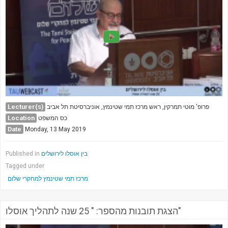
Society & Politics
TAU General
SEARCH
Search
Lecturer(s)
פרופ' מוטי תמרקין, ראש מרכז תמי שטינמץ, אוניברסיטת תל אביב
Location
כס המשפט
Date
Monday, 13 May 2019
בין אוסלו לירושלים
Published in
Tagged under
מרכז תמי שטינמץ למחקרי שלום
הצגת תובנות מהספר: " 25 שנה לתהליך אוסלו"