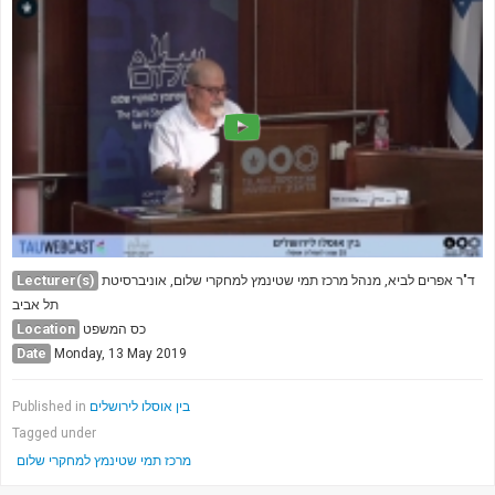
Lecturer(s)
ד"ר אפרים לביא, מנהל מרכז תמי שטינמץ למחקרי שלום, אוניברסיטת
תל אביב
Location
כס המשפט
Date
Monday, 13 May 2019
בין אוסלו לירושלים
Published in
Tagged under
מרכז תמי שטינמץ למחקרי שלום