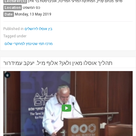
Lecturer(s)
פרופ' מנחם קליין, המחלקה למדעי המדינה, אוניברסטת בר אילן
Location
כס המשפט
Date
Monday, 13 May 2019
בין אוסלו לירושלים
Published in
Tagged under
מרכז תמי שטינמץ למחקרי שלום
תהליך אוסלו מאין ולאן? אלוף מיל. יעקב עמידרור