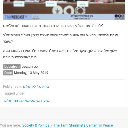
יו"ר: ד"ר פוריה גל גץ, סופרת וחוקרת תרבות, מחברת הספר: "הדתל"שים"
פנחס ולרשטיין, מראשי גוש אמונים לשעבר וראש מועצת בנימין ומנכ"ל מועצת יש"ע
לשעבר
אלוף מיל. עמי איילון, מפקד חיל הים וראש השב"כ לשעבר. יו"ר המרכז לאסטרטגיה
ימית באוניברסיטת חיפה
Location
כס המשפט
Date
Monday, 13 May 2019
בין אוסלו לירושלים
Published in
Tagged under
מרכז תמי שטינמץ למחקרי שלום
You are here:
Society & Politics
/
The Tami Steinmetz Center for Peace