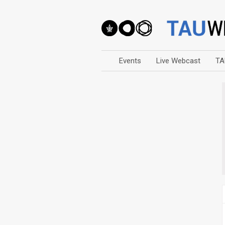
Events
Live Webcast
TA
Arts
Business & Management
Computers
Education
Faculty Events
Faculty of Law
History
Humanities
Lecture Series
Live Webcast