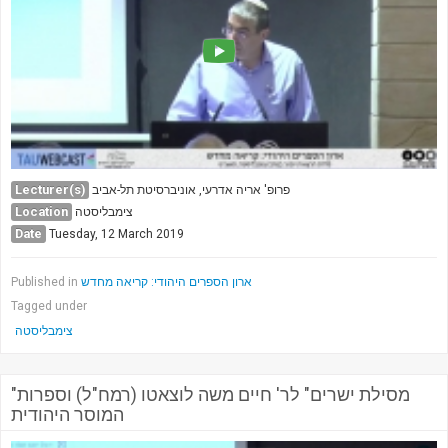
Lecturer(s)
פרופ' אריה אדרעי, אוניברסיטת תל-אביב
Location
צימבליסטה
Date
Tuesday, 12 March 2019
ארון הספרים היהודי: קריאה מחדש
Published in
Tagged under
צימבליסטה
"מסילת ישרים" לר' חיים משה לוצאטו (רמח"ל) וספרות
המוסר היהודית