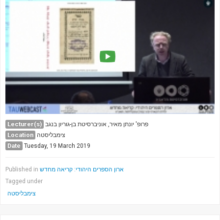
Lecturer(s)
פרופ' יונתן מאיר, אוניברסיטת בן-גוריון בנגב
Location
צימבליסטה
Date
Tuesday, 19 March 2019
ארון הספרים היהודי: קריאה מחדש
Published in
Tagged under
צימבליסטה