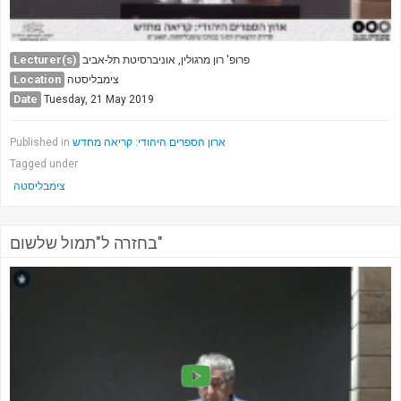
Lecturer(s)
פרופ' רון מרגולין, אוניברסיטת תל-אביב
Location
צימבליסטה
Date
Tuesday, 21 May 2019
ארון הספרים היהודי: קריאה מחדש
Published in
Tagged under
צימבליסטה
בחזרה ל"תמול שלשום"