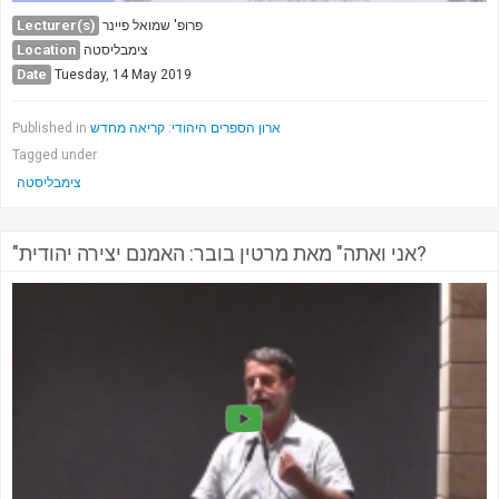
Lecturer(s)
פרופ' שמואל פיינר
Location
צימבליסטה
Date
Tuesday, 14 May 2019
ארון הספרים היהודי: קריאה מחדש
Published in
Tagged under
צימבליסטה
"אני ואתה" מאת מרטין בובר: האמנם יצירה יהודית?