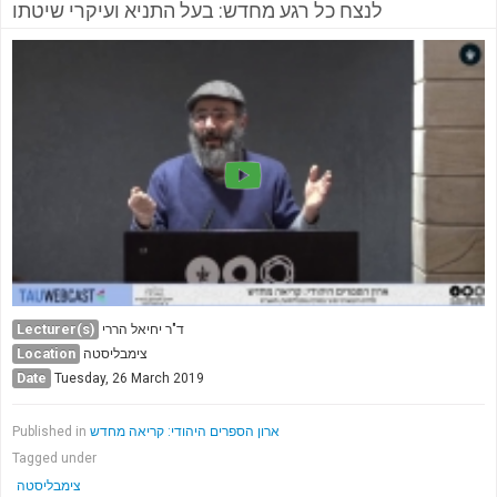
לנצח כל רגע מחדש: בעל התניא ועיקרי שיטתו
Lecturer(s)
ד"ר יחיאל הררי
Location
צימבליסטה
Date
Tuesday, 26 March 2019
ארון הספרים היהודי: קריאה מחדש
Published in
Tagged under
צימבליסטה