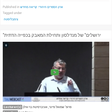
ארון הספרים היהודי: קריאה מחדש
Published in
Tagged under
צימבליסטה
"ירושלים" של מנדלסון ותחילת המאבק בכפייה הדתית
Lecturer(s)
פרופ' שמואל פיינר, אוניברסיטת בר-אילן