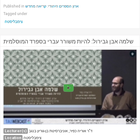
ארון הספרים היהודי: קריאה מחדש
Published in
Tagged under
צימבליסטה
שלמה אבן גבירול: להיות משורר עברי בספרד המוסלמית
Lecturer(s)
ד"ר אוריה כפיר, אוניברסיטת בן-גוריון בנגב
Location
צימבליסטה