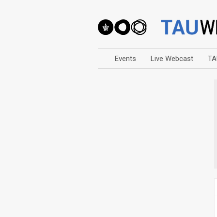
Events
Live Webcast
TA
Arts
Business & Management
Computers
Education
Faculty Events
Faculty of Law
History
Humanities
Lecture Series
Live Webcast