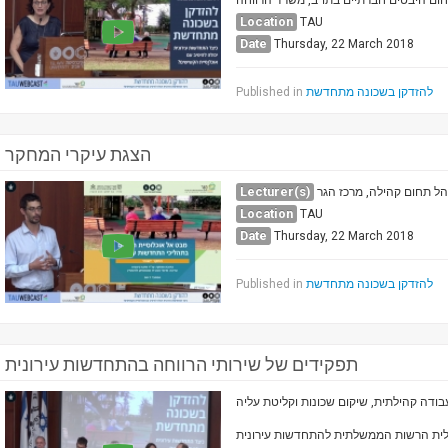
ום היבטים חברתיים בתו"ב, משרד הרווחה
Location
TAU
Date
Thursday, 22 March 2018
Published in
להזדקן בשכונה מתחדשת
הצגת עיקרי המחקר
Lecturer(s)
נהל תחום קהילה, מרכז הגר
Location
TAU
Date
Thursday, 22 March 2018
Published in
להזדקן בשכונה מתחדשת
תפקידים של שירותי הרווחה בהתחדשות עירונית
עבודה קהילתית, שיקום שכונות וקליטת עליה
כ"לית הרשות הממשלתית להתחדשות עירונית