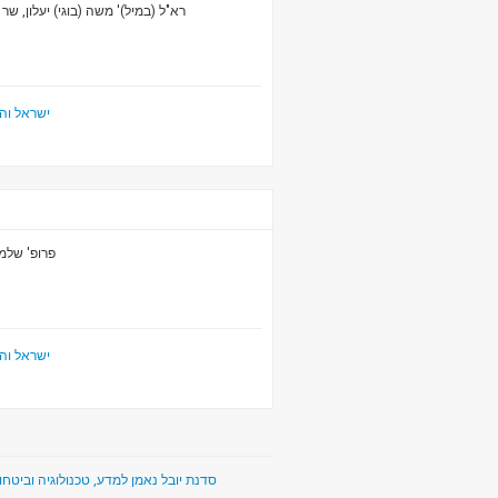
רא"ל (במיל)' משה (בוגי) יעלון, ש
ישראל ו
פרופ' שלמ
ישראל ו
he Yuval Ne'eman Science, Technology & Security Workshop - סדנת יובל נאמן למדע, טכנולוגיה וביטחון