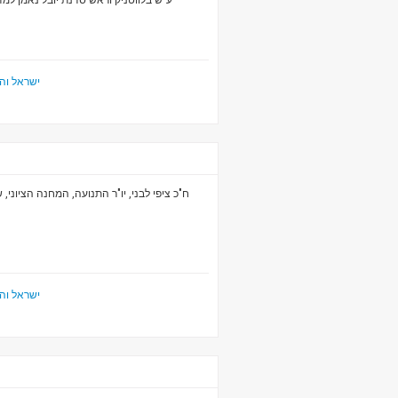
ע"ש בלווטניק וראש סדנת יובל נאמן למדע
ישראל ו
ח"כ ציפי לבני, יו"ר התנועה, המחנה הציונ
ישראל ו