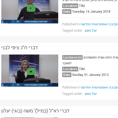
, טכנולוגיה וביטחון, אוניברסיטת תל אביב
Location
TAU
Date
Tuesday, 16 January 2018
Published in
הסביבה האסטרטגית החדשה
Tagged under
יובל נאמן
דברי ח"כ ציפי לבני
Lecturer(s)
י, שרת החוץ ושרת המשפטים
לשעבר
Location
TAU
Date
Sunday, 01 January 2012
Published in
הסביבה האסטרטגית החדשה
Tagged under
יובל נאמן
דברי רא"ל (במיל)' משה (בוגי) יעלון