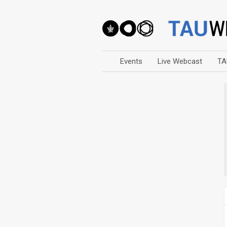
Events
Live Webcast
TA
Arts
Business & Management
Computers
Education
Faculty Events
Faculty of Law
History
Humanities
Lecture Series
Live Webcast