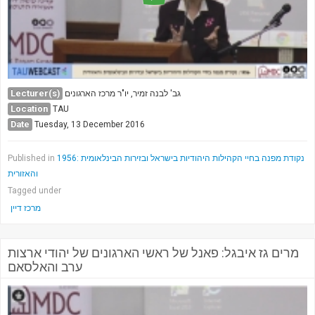
Lecturer(s)
גב' לבנה זמיר, יו"ר מרכז הארגונים
Location
TAU
Date
Tuesday, 13 December 2016
1956: נקודת מפנה בחיי הקהילות היהודיות בישראל ובזירות הבינלאומית
Published in
והאזורית
Tagged under
מרכז דיין
מרים גז איבגל: פאנל של ראשי הארגונים של יהודי ארצות
ערב והאלסאם