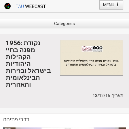
MENU
TAU
WEBCAST
Webcast Home
Youtube Channel
Webcast: Courses
Categories
Tel Aviv University
Arts
Events
Business & Management
1956: נקודת
Computers
מפנה בחיי
Live Webcast
הקהילות
Education
TAU General Events
היהודיות
Faculty Events
בישראל ובזירות
Faculty of Law
Faculty Events
הבינלאומית
History
והאזורית
YouTube Channel
Humanities
תאריך: 13/12/16
Lecture Series
Live Webcast
Medicine & Life Sciences
דברי פתיחה
Science