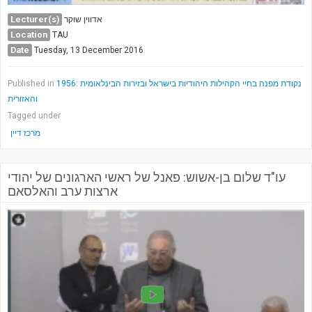
Lecturer(s)
אדווין שוקר
Location
TAU
Date
Tuesday, 13 December 2016
1956: נקודת מפנה בחיי הקהילות היהודיות בישראל ובזירות הבינלאומית
Published in
והאזורית
Tagged under
מרכז דיין
עו"ד שלום בן-אשוש: פאנל של ראשי הארגונים של יהודי
ארצות ערב והאלסאם