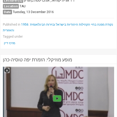
Lecturer(s)
ד"ר אורית יקותיאל, אוניבריסטת בן-גוריון
Location
TAU
Date
Tuesday, 13 December 2016
1956: נקודת מפנה בחיי הקהילות היהודיות בישראל ובזירות הבינלאומית
Published in
והאזורית
Tagged under
מרכז דיין
מופע מוזיקלי: הזמרת יפה טוסיה-כהן