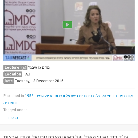
Lecturer(s)
מרים גז איבגל
Location
TAU
Date
Tuesday, 13 December 2016
1956: נקודת מפנה בחיי הקהילות היהודיות בישראל ובזירות הבינלאומית
Published in
והאזורית
Tagged under
מרכז דיין
עו"ד דוד נאווי: פאנל של ראשי הארגונים של יהודי ארצות