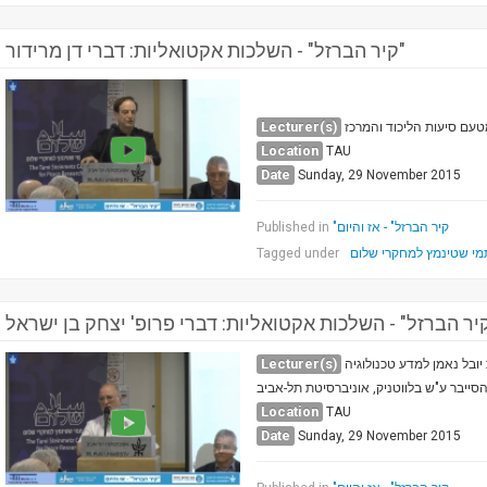
קיר הברזל" - השלכות אקטואליות: דברי דן מרידור"
Lecturer(s)
טעם סיעות הליכוד והמרכז
Location
TAU
Date
Sunday, 29 November 2015
"קיר הברזל" - אז והיום
Published in
מי שטינמץ למחקרי שלום
Tagged under
Lecturer(s)
יובל נאמן למדע טכנולוגיה
סייבר ע"ש בלווטניק, אוניברסיטת תל-אביב
Location
TAU
Date
Sunday, 29 November 2015