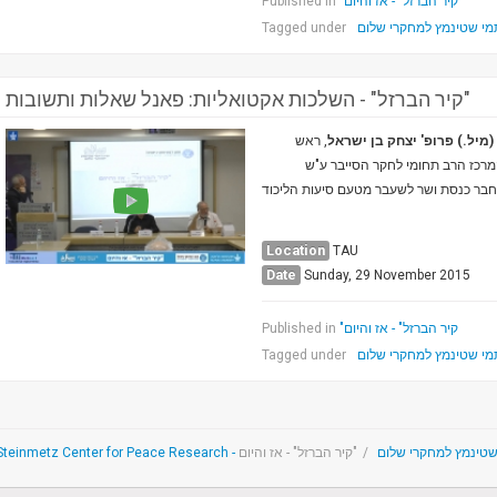
"קיר הברזל" - אז והיום
Published in
מי שטינמץ למחקרי שלום
Tagged under
קיר הברזל" - השלכות אקטואליות: פאנל שאלות ותשובות"
(מיל.) פרופ' יצחק בן ישראל
, ראש
המרכז הרב תחומי לחקר הסייבר ע"ש
חבר כנסת ושר לשעבר מטעם סיעות הליכוד
Location
TAU
Date
Sunday, 29 November 2015
"קיר הברזל" - אז והיום
Published in
מי שטינמץ למחקרי שלום
Tagged under
The Tami Steinmetz Ce - מרכז תמי שטינמץ למחקרי שלום
/
"קיר הברזל" - אז והיום