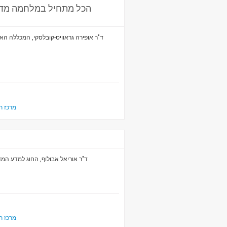
הכל מתחיל במלחמה מדינ
ד"ר אופירה גראוויס-קובלסקי, המכללה ה
מרכז ת
ד"ר אוריאל אבולוף, החוג למדע המד
מרכז ת