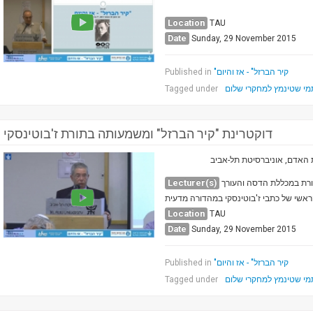
Location
TAU
Date
Sunday, 29 November 2015
"קיר הברזל" - אז והיום
Published in
מי שטינמץ למחקרי שלום
Tagged under
דוקטרינת "קיר הברזל" ומשמעותה בתורת ז'בוטינסקי
בת האדם, אוניברסיטת תל-אביב
Lecturer(s)
שורת במכללת הדסה והעורך
אשי של כתבי ז'בוטינסקי במהדורה מדעית
Location
TAU
Date
Sunday, 29 November 2015
"קיר הברזל" - אז והיום
Published in
מי שטינמץ למחקרי שלום
Tagged under