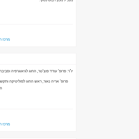
מנכ"ל מכון ז'בוטינסקי.
מרכז ת
יו"ר: פרופ' עודד פוצ'טר, החוג לגיאוגרפיה וסבי
פרופ' אריה נאור, ראש החוג לפוליטיקה ותק
הר
מרכז ת