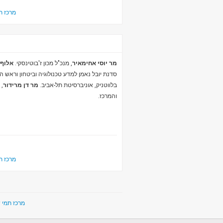
מרכז ת
מר יוסי אחימאיר
, מנכ"ל מכון ז'בוטינסקי.
אלוף 
סדנת יובל נאמן למדע טכנולוגיה וביטחון וראש 
בלווטניק, אוניברסיטת תל-אביב.
מר דן מרידור
, 
והמרכז.
מרכז ת
nter for Peace Research