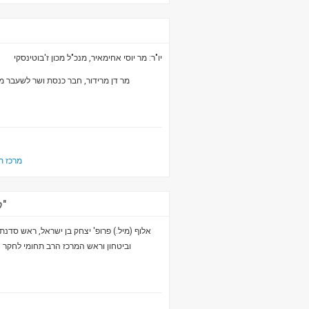
יו"ר: מר יוסי אחימאיר, מנכ"ל מכון ז'בוטינסקי
מר דן מרידור, חבר כנסת ושר לשעבר מ
מרכז ת
קיר הברזל" - השלכות אקטואליות: דברי פרופ' יצחק בן ישראל"
אלוף (מיל.) פרופ' יצחק בן ישראל, ראש סדנת 
וביטחון וראש המרכז הרב תחומי לחקר ה