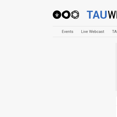
Events
Live Webcast
TA
Arts
Business & Management
Computers
Education
Faculty Events
Faculty of Law
History
Humanities
Lecture Series
Live Webcast