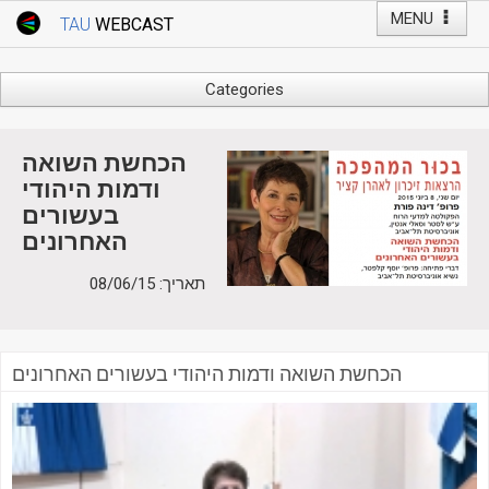
MENU
TAU
WEBCAST
Webcast Home
Youtube Channel
Webcast: Courses
Categories
Tel Aviv University
Arts
Events
Business & Management
הכחשת השואה
Computers
ודמות היהודי
Live Webcast
בעשורים
Education
TAU General Events
האחרונים
Faculty Events
Faculty of Law
Faculty Events
תאריך: 08/06/15
History
YouTube Channel
Humanities
Lecture Series
הכחשת השואה ודמות היהודי בעשורים האחרונים
Live Webcast
Medicine & Life Sciences
Science