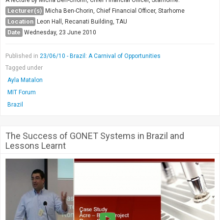
Society & Politics
Lecturer(s)
Micha Ben-Chorin, Chief Financial Officer, Starhome
TAU General
Location
Leon Hall, Recanati Building, TAU
Date
Wednesday, 23 June 2010
SEARCH
Search
Published in
23/06/10 - Brazil: A Carnival of Opportunities
Tagged under
Ayla Matalon
MIT Forum
Brazil
The Success of GONET Systems in Brazil and
Lessons Learnt