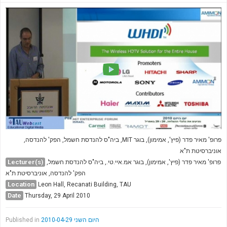
פרופ' מאיר פדר (פיץ', אמימון), בוגר MIT, ביה"ס להנדסת חשמל, הפק' להנדסה,
אוניברסיטת ת"א
Lecturer(s)
פרופ' מאיר פדר (פיץ', אמימון), בוגר אמ.איי.טי., ביה"ס להנדסת חשמל,
הפק' להנדסה, אוניברסיטת ת"א
Location
Leon Hall, Recanati Building, TAU
Date
Thursday, 29 April 2010
Published in
היום השני 2010-04-29