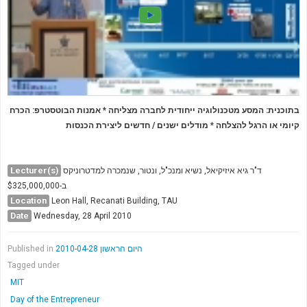
בתוכנית: המסע מטכנולוגיה ייחודית לחברה מצליחה *
אמנות הבוטסטרפ: הכרח
מודלים ישנים / חדשים ליצירת הכנסות
*
קיומי או הרגל להצלחה
Lecturer(s)
ד"ר גיא איזיקיאל, נשיא ומנכ"ל, ונטור, שנמכרה למדטרוניקס
ב-$325,000,000
Location
Leon Hall, Recanati Building, TAU
Date
Wednesday, 28 April 2010
Published in
היום הראשון 2010-04-28
Tagged under
MIT
Day of the Entrepreneur